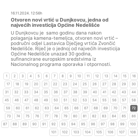
16.11.2024. 12:56h
Otvoren novi vrtić u Dunjkovcu, jedna od
najvećih investicija Općine Nedelišće
U Dunjkovcu je samo godinu dana nakon
polaganja kamena-temeljca, otvoren novi vrtić –
područni odjel Lastavica Dječjeg vrtića Zvončić
Nedelišće. Riječ je o jednoj od najvećih investicija
Općine Nedelišće unazad 30 godina,
sufinancirane europskim sredstvima iz
Nacionalnog programa oporavka i otpornosti.
1
2
3
4
5
6
7
8
9
10
11
12
13
14
15
16
17
18
19
20
21
22
23
24
25
26
27
28
29
30
31
32
33
34
35
36
37
38
39
40
41
42
43
44
45
46
47
48
49
50
51
52
53
54
55
56
57
58
59
60
61
62
63
64
65
66
67
68
69
70
71
72
73
74
75
76
77
78
79
80
81
82
83
84
85
86
87
88
89
90
91
92
93
94
95
96
97
98
99
100
101
102
103
104
105
106
107
108