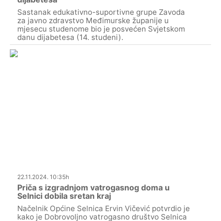
Sastanak edukativno-suportivne grupe Zavoda
za javno zdravstvo Međimurske županije u
mjesecu studenome bio je posvećen Svjetskom
danu dijabetesa (14. studeni).
22.11.2024. 10:35h
Priča s izgradnjom vatrogasnog doma u
Selnici dobila sretan kraj
Načelnik Općine Selnica Ervin Vičević potvrdio je
kako je Dobrovoljno vatrogasno društvo Selnica