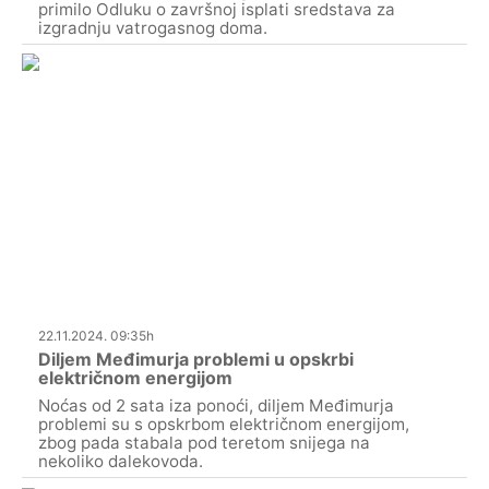
primilo Odluku o završnoj isplati sredstava za
izgradnju vatrogasnog doma.
22.11.2024. 09:35h
Diljem Međimurja problemi u opskrbi
električnom energijom
Noćas od 2 sata iza ponoći, diljem Međimurja
problemi su s opskrbom električnom energijom,
zbog pada stabala pod teretom snijega na
nekoliko dalekovoda.