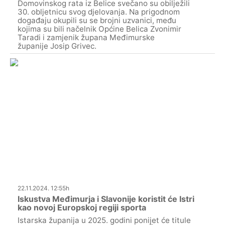
Domovinskog rata iz Belice svečano su obilježili
30. obljetnicu svog djelovanja. Na prigodnom
događaju okupili su se brojni uzvanici, među
kojima su bili načelnik Općine Belica Zvonimir
Taradi i zamjenik župana Međimurske
županije Josip Grivec.
22.11.2024. 12:55h
Iskustva Međimurja i Slavonije koristit će Istri
kao novoj Europskoj regiji sporta
Istarska županija u 2025. godini ponijet će titule