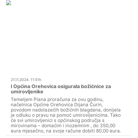
21.11.2024. 11:51h
I Općina Orehovica osigurala božićnice za
umirovljenike
Temeljem Plana proračuna za ovu godinu,
načelnica Općine Orehovica Dijana Čurin,
povodom nadolazećih božićnih blagdana, donijela
je odluku o pravu na pomoć umirovljenicima. Tako
će svi umirovljenici s općinskog područja s
mirovinama – domaćim i inozemnim , do 350,00
eura mjesečno, na svoje račune dobiti 80,00 eura.