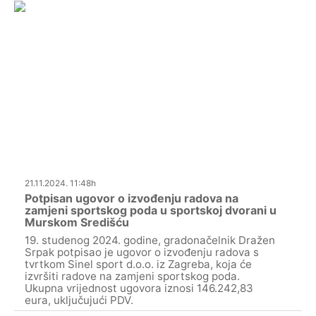
21.11.2024. 11:48h
Potpisan ugovor o izvođenju radova na
zamjeni sportskog poda u sportskoj dvorani u
Murskom Središću
19. studenog 2024. godine, gradonačelnik Dražen
Srpak potpisao je ugovor o izvođenju radova s
tvrtkom Sinel sport d.o.o. iz Zagreba, koja će
izvršiti radove na zamjeni sportskog poda.
Ukupna vrijednost ugovora iznosi 146.242,83
eura, uključujući PDV.