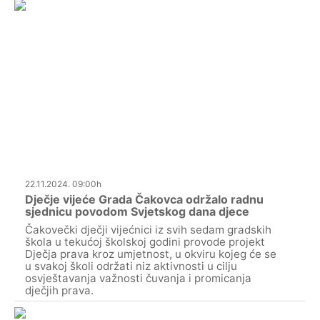
22.11.2024. 09:00h
Dječje vijeće Grada Čakovca održalo radnu
sjednicu povodom Svjetskog dana djece
Čakovečki dječji vijećnici iz svih sedam gradskih
škola u tekućoj školskoj godini provode projekt
Dječja prava kroz umjetnost, u okviru kojeg će se
u svakoj školi održati niz aktivnosti u cilju
osvještavanja važnosti čuvanja i promicanja
dječjih prava.