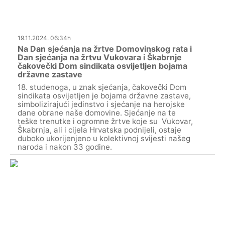
19.11.2024. 06:34h
Na Dan sjećanja na žrtve Domovinskog rata i
Dan sjećanja na žrtvu Vukovara i Škabrnje
čakovečki Dom sindikata osvijetljen bojama
državne zastave
18. studenoga, u znak sjećanja, čakovečki Dom
sindikata osvijetljen je bojama državne zastave,
simbolizirajući jedinstvo i sjećanje na herojske
dane obrane naše domovine. Sjećanje na te
teške trenutke i ogromne žrtve koje su Vukovar,
Škabrnja, ali i cijela Hrvatska podnijeli, ostaje
duboko ukorijenjeno u kolektivnoj svijesti našeg
naroda i nakon 33 godine.