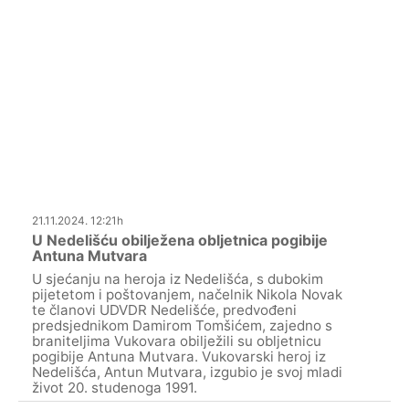
21.11.2024. 12:21h
U Nedelišću obilježena obljetnica pogibije
Antuna Mutvara
U sjećanju na heroja iz Nedelišća, s dubokim
pijetetom i poštovanjem, načelnik Nikola Novak
te članovi UDVDR Nedelišće, predvođeni
predsjednikom Damirom Tomšićem, zajedno s
braniteljima Vukovara obilježili su obljetnicu
pogibije Antuna Mutvara. Vukovarski heroj iz
Nedelišća, Antun Mutvara, izgubio je svoj mladi
život 20. studenoga 1991.