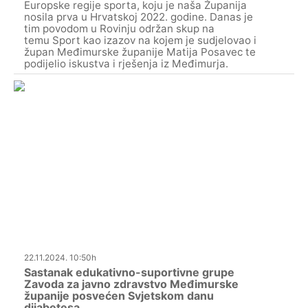
Europske regije sporta, koju je naša Županija
nosila prva u Hrvatskoj 2022. godine. Danas je
tim povodom u Rovinju održan skup na
temu Sport kao izazov na kojem je sudjelovao i
župan Međimurske županije Matija Posavec te
podijelio iskustva i rješenja iz Međimurja.
22.11.2024. 10:50h
Sastanak edukativno-suportivne grupe
Zavoda za javno zdravstvo Međimurske
županije posvećen Svjetskom danu
dijabetesa