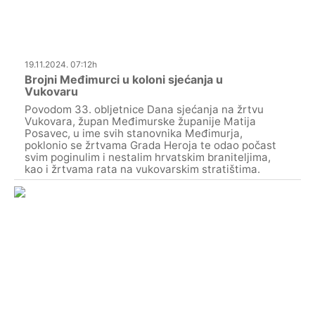
19.11.2024. 07:12h
Brojni Međimurci u koloni sjećanja u
Vukovaru
Povodom 33. obljetnice Dana sjećanja na žrtvu
Vukovara, župan Međimurske županije Matija
Posavec, u ime svih stanovnika Međimurja,
poklonio se žrtvama Grada Heroja te odao počast
svim poginulim i nestalim hrvatskim braniteljima,
kao i žrtvama rata na vukovarskim stratištima.