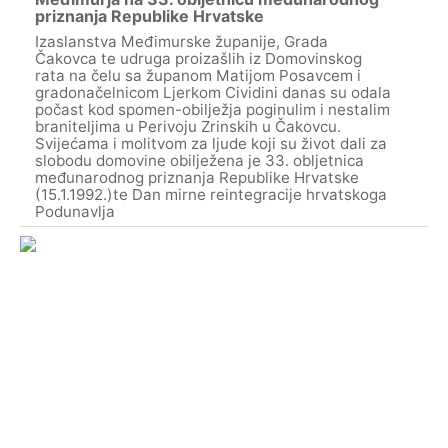
priznanja Republike Hrvatske
Izaslanstva Međimurske županije, Grada
Čakovca te udruga proizašlih iz Domovinskog
rata na čelu sa županom Matijom Posavcem i
gradonačelnicom Ljerkom Cividini danas su odala
počast kod spomen-obilježja poginulim i nestalim
braniteljima u Perivoju Zrinskih u Čakovcu.
Svijećama i molitvom za ljude koji su život dali za
slobodu domovine obilježena je 33. obljetnica
međunarodnog priznanja Republike Hrvatske
(15.1.1992.)te Dan mirne reintegracije hrvatskoga
Podunavlja