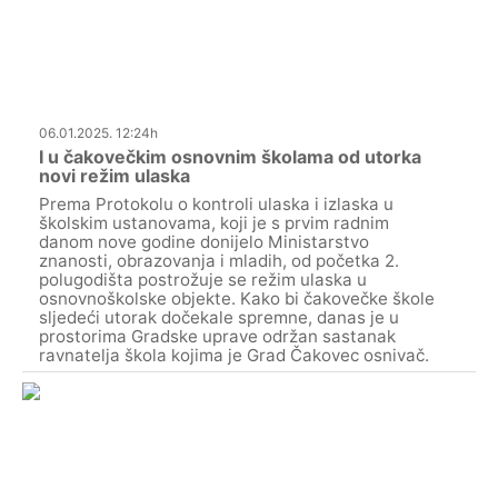
06.01.2025. 12:24h
I u čakovečkim osnovnim školama od utorka
novi režim ulaska
Prema Protokolu o kontroli ulaska i izlaska u
školskim ustanovama, koji je s prvim radnim
danom nove godine donijelo Ministarstvo
znanosti, obrazovanja i mladih, od početka 2.
polugodišta postrožuje se režim ulaska u
osnovnoškolske objekte. Kako bi čakovečke škole
sljedeći utorak dočekale spremne, danas je u
prostorima Gradske uprave održan sastanak
ravnatelja škola kojima je Grad Čakovec osnivač.