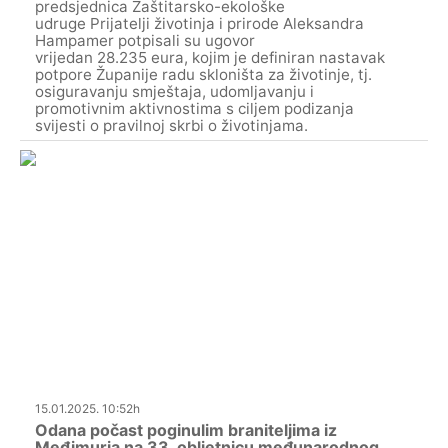
predsjednica Zaštitarsko-ekološke
udruge Prijatelji životinja i prirode Aleksandra
Hampamer potpisali su ugovor
vrijedan 28.235 eura, kojim je definiran nastavak
potpore Županije radu skloništa za životinje, tj.
osiguravanju smještaja, udomljavanju i
promotivnim aktivnostima s ciljem podizanja
svijesti o pravilnoj skrbi o životinjama.
15.01.2025. 10:52h
Odana počast poginulim braniteljima iz
Međimurja na 33. obljetnicu međunarodnog