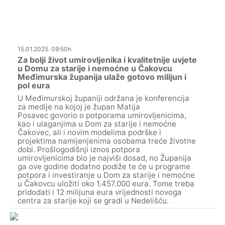
15.01.2025. 09:50h
Za bolji život umirovljenika i kvalitetnije uvjete
u Domu za starije i nemoćne u Čakovcu
Međimurska županija ulaže gotovo milijun i
pol eura
U Međimurskoj županiji održana je konferencija
za medije na kojoj je župan Matija
Posavec govorio o potporama umirovljenicima,
kao i ulaganjima u Dom za starije i nemoćne
Čakovec, ali i novim modelima podrške i
projektima namijenjenima osobama treće životne
dobi. Prošlogodišnji iznos potpora
umirovljenicima bio je najviši dosad, no Županija
ga ove godine dodatno podiže te će u programe
potpora i investiranje u Dom za starije i nemoćne
u Čakovcu uložiti oko 1.457.000 eura. Tome treba
pridodati i 12 milijuna eura vrijednosti novoga
centra za starije koji se gradi u Nedelišću.