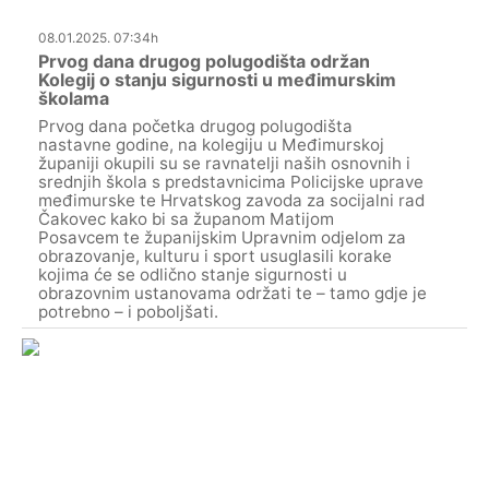
08.01.2025. 07:34h
Prvog dana drugog polugodišta održan
Kolegij o stanju sigurnosti u međimurskim
školama
Prvog dana početka drugog polugodišta
nastavne godine, na kolegiju u Međimurskoj
županiji okupili su se ravnatelji naših osnovnih i
srednjih škola s predstavnicima Policijske uprave
međimurske te Hrvatskog zavoda za socijalni rad
Čakovec kako bi sa županom Matijom
Posavcem te županijskim Upravnim odjelom za
obrazovanje, kulturu i sport usuglasili korake
kojima će se odlično stanje sigurnosti u
obrazovnim ustanovama održati te – tamo gdje je
potrebno – i poboljšati.