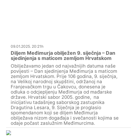
09.01.2025. 20:21h
Diljem Međimurja obilježen 9. siječnja – Dan
sjedinjenja s maticom zemljom Hrvatskom
Obilježavamo jedan od najvažnijih datuma naše
povijesti – Dan sjedinjenja Međimurja s maticom
zemljom Hrvatskom. Prije 106 godina, 9. siječnja,
na Velikoj narodnoj skupštini, održanoj na
Franjevačkom trgu u Čakovcu, donesena je
odluka o odcjepljenju Međimurja od mađarske
države. Hrvatski sabor 2005. godine, na
inicijativu tadašnjeg saborskog zastupnika
Dragutina Lesara, 9. Siječnja je proglasio
spomendanom koji se diljem Međimurja
obilježava nizom događaja i svečanosti kojima se
odaje počast zaslužnim Međimurcima.