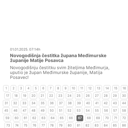
01.01.2025. 07:14h
Novogodišnja čestitka župana Međimurske
županije Matije Posavca
Novogodišnju čestitku svim žiteljima Međimurja,
uputio je župan Međimurske županije, Matija
Posavec!
1
2
3
4
5
6
7
8
9
10
11
12
13
14
15
16
17
18
19
20
21
22
23
24
25
26
27
28
29
30
31
32
33
34
35
36
37
38
39
40
41
42
43
44
45
46
47
48
49
50
51
52
53
54
55
56
57
58
59
60
61
62
63
64
65
66
67
68
69
70
71
72
73
74
75
76
77
78
79
80
81
82
83
84
85
86