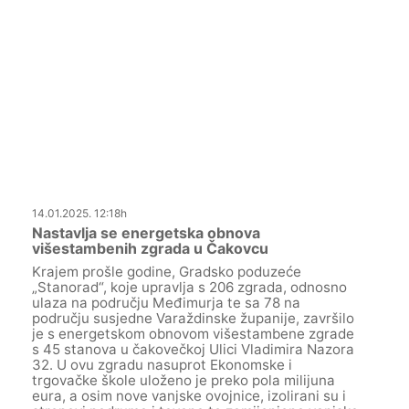
14.01.2025. 12:18h
Nastavlja se energetska obnova
višestambenih zgrada u Čakovcu
Krajem prošle godine, Gradsko poduzeće
„Stanorad“, koje upravlja s 206 zgrada, odnosno
ulaza na području Međimurja te sa 78 na
području susjedne Varaždinske županije, završilo
je s energetskom obnovom višestambene zgrade
s 45 stanova u čakovečkoj Ulici Vladimira Nazora
32. U ovu zgradu nasuprot Ekonomske i
trgovačke škole uloženo je preko pola milijuna
eura, a osim nove vanjske ovojnice, izolirani su i