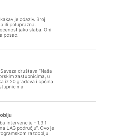
 kakav je odaziv. Broj
a ili poluprazna.
jećenost jako slaba. Oni
na posao.
 i Saveza društava “Naša
borskim zastupnicima, u
ka iz 20 gradova i općina
astupnicima.
oblju
u intervencije - 1.3.1
 na LAG području“. Ovo je
 programskom razdoblju.