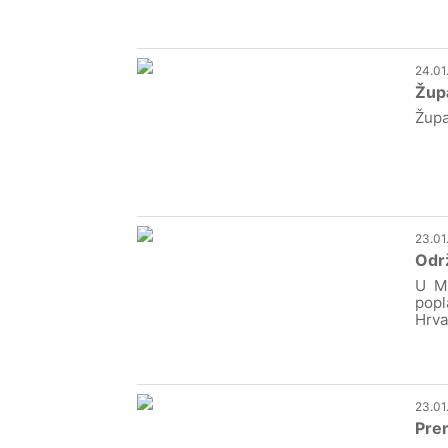
24.01
Župa
Župa
23.01
Održ
U Mu
popl
Hrva
23.01
Prem