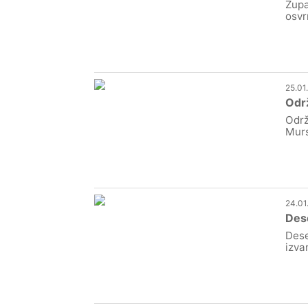
Župa
osvr
25.01
Odr
Održ
Murs
24.01
Dese
Dese
izva