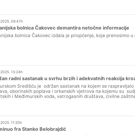
.2025. 06:47h
nijska bolnica Čakovec demantira netočne informacije
nijska bolnica Čakovec izdala je priopćenje, koje prenosimo u c
.2025. 13:24h
an radni sastanak u svrhu brzih i adekvatnih reakcija 
rskom Središću je održan sastanak na kojem se raspravljalo 
ava, oborinskih poplava i orkanskih vjetrova na kojemu su sudj
tskih i Međimurskih voda, vatrogasnih društava, civilne zaštite 
.2025. 11:20h
inuo fra Stanko Belobrajdić