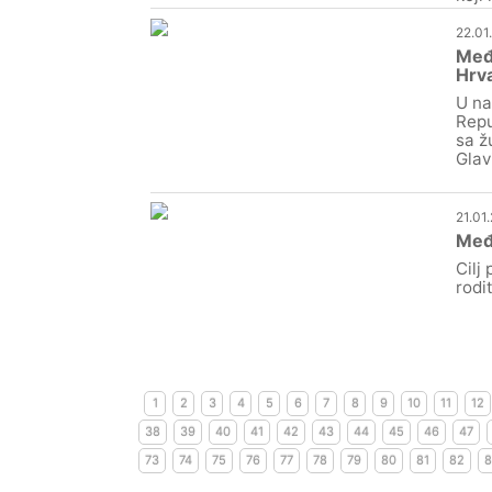
22.01
Međi
Hrva
U na
Repu
sa ž
Glav
21.01
Međ
Cilj
rodi
1
2
3
4
5
6
7
8
9
10
11
12
38
39
40
41
42
43
44
45
46
47
73
74
75
76
77
78
79
80
81
82
8