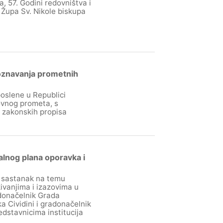
, 57. Godini redovništva i
 Župa Sv. Nikole biskupa
poznavanja prometnih
poslene u Republici
ovnog prometa, s
 zakonskih propisa
lnog plana oporavka i
i sastanak na temu
vanjima i izazovima u
donačelnik Grada
a Cividini i gradonačelnik
edstavnicima institucija