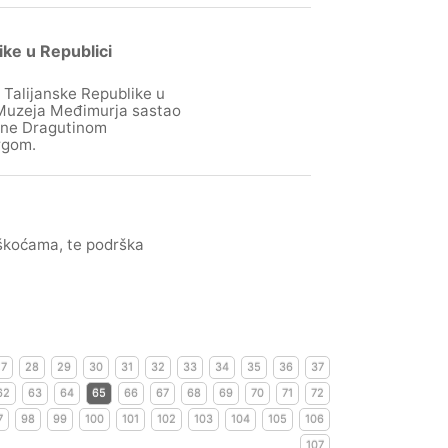
ke u Republici
 Talijanske Republike u
ni Muzeja Međimurja sastao
ine Dragutinom
rgom.
teškoćama, te podrška
27
28
29
30
31
32
33
34
35
36
37
62
63
64
65
66
67
68
69
70
71
72
7
98
99
100
101
102
103
104
105
106
107