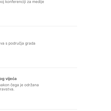
j konferenciji za medije
va s područja grada
og vijeća
 nakon čega je održana
dravstva.