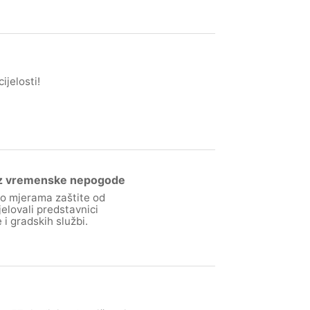
ijelosti!
kroz vremenske nepogode
o mjerama zaštite od
elovali predstavnici
i gradskih službi.