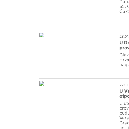
Dana
52. 
Čako
23.01
U Do
prav
Glav
Hrva
nagl
22.01
U Va
otpo
U ut
prov
budu
Vara
Grad
koji