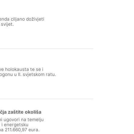
nda ciljano doživjeti
svijet.
ve holokausta te se i
ogonu u II. svjetskom ratu.
ja zaštite okoliša
i ugovori na temelju
a i energetsku
na 211.660,97 eura.