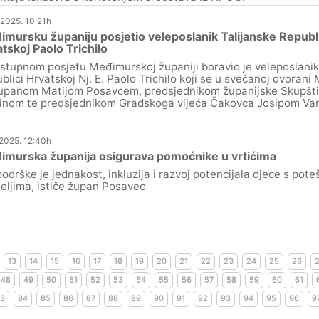
.2025. 10:21h
mursku županiju posjetio veleposlanik Talijanske Republi
tskoj Paolo Trichilo
stupnom posjetu Međimurskoj županiji boravio je veleposlanik
blici Hrvatskoj Nj. E. Paolo Trichilo koji se u svečanoj dvora
upanom Matijom Posavcem, predsjednikom županijske Skupšt
inom te predsjednikom Gradskoga vijeća Čakovca Josipom Va
.2025. 12:40h
imurska županija osigurava pomoćnike u vrtićima
 podrške je jednakost, inkluzija i razvoj potencijala djece s po
teljima, ističe župan Posavec
13
14
15
16
17
18
19
20
21
22
23
24
25
26
48
49
50
51
52
53
54
55
56
57
58
59
60
61
3
84
85
86
87
88
89
90
91
92
93
94
95
96
9