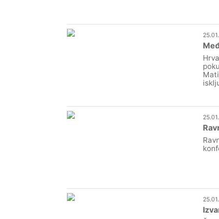
25.01
Međi
Hrva
poku
Mati
isklj
25.01
Ravn
Ravn
konf
25.01
Izva