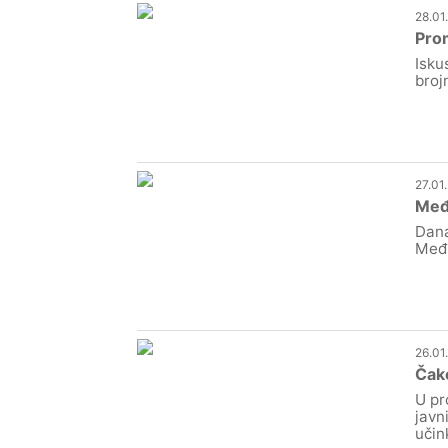
28.01
Prom
Isku
brojn
27.01
Među
Dana
Međi
26.01
Čako
U pr
javn
učin