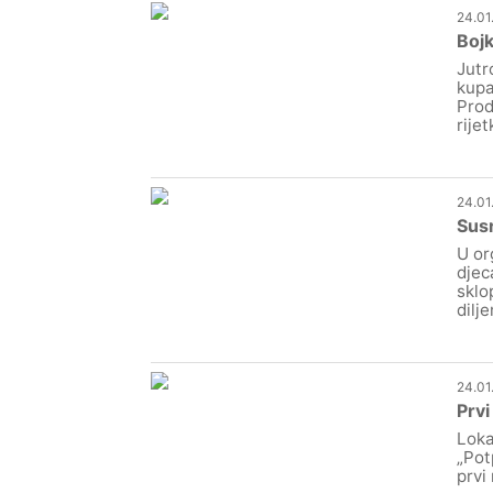
24.01
Bojk
Jutr
kupa
Prod
rije
24.01
Susr
U or
djec
sklo
dilj
24.01
Prvi
Loka
„Pot
prvi