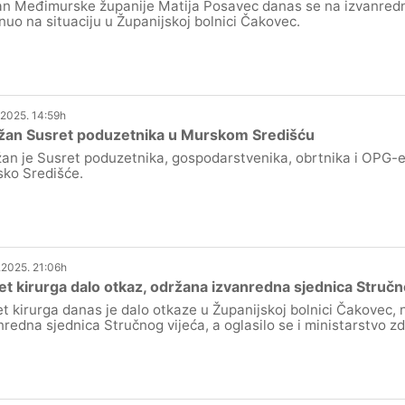
n Međimurske županije Matija Posavec danas se na izvanredno
nuo na situaciju u Županijskoj bolnici Čakovec.
.2025. 14:59h
žan Susret poduzetnika u Murskom Središću
an je Susret poduzetnika, gospodarstvenika, obrtnika i OPG-e
ko Središće.
.2025. 21:06h
t kirurga dalo otkaz, održana izvanredna sjednica Stručn
t kirurga danas je dalo otkaze u Županijskoj bolnici Čakovec,
nredna sjednica Stručnog vijeća, a oglasilo se i ministarstvo z