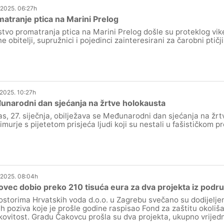
.2025. 06:27h
atranje ptica na Marini Prelog
stvo promatranja ptica na Marini Prelog došle su proteklog vike
e obitelji, supružnici i pojedinci zainteresirani za čarobni ptičji 
.2025. 10:27h
narodni dan sjećanja na žrtve holokausta
s, 27. siječnja, obilježava se Međunarodni dan sjećanja na žrt
murje s pijetetom prisjeća ljudi koji su nestali u fašističkom pr
.2025. 08:04h
vec dobio preko 210 tisuća eura za dva projekta iz područ
ostorima Hrvatskih voda d.o.o. u Zagrebu svečano su dodijeljen
ih poziva koje je prošle godine raspisao Fond za zaštitu okoliš
kovitost. Gradu Čakovcu prošla su dva projekta, ukupno vrijed