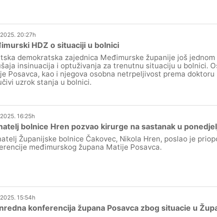
.2025. 20:27h
murski HDZ o situaciji u bolnici
tska demokratska zajednica Međimurske županije još jednom 
šaja insinuacija i optuživanja za trenutnu situaciju u bolnici. O
je Posavca, kao i njegova osobna netrpeljivost prema doktoru 
učivi uzrok stanja u bolnici.
.2025. 16:25h
atelj bolnice Hren pozvao kirurge na sastanak u ponedjel
atelj Županijske bolnice Čakovec, Nikola Hren, poslao je prio
erencije međimurskog župana Matije Posavca.
.2025. 15:54h
nredna konferencija župana Posavca zbog situacie u Župa