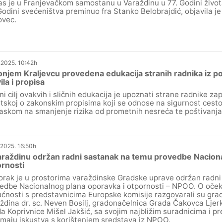
s je u Franjevačkom samostanu u Varaždinu u 77. Godini života
Godini svećeništva preminuo fra Stanko Belobrajdić, objavila je
vec.
.2025. 10:42h
njem Kraljevcu provedena edukacija stranih radnika iz 
ila i propisa
ni cilj ovakvih i sličnih edukacija je upoznati strane radnike za
tskoj o zakonskim propisima koji se odnose na sigurnost cest
askom na smanjenje rizika od prometnih nesreća te poštivanja
.2025. 16:50h
raždinu održan radni sastanak na temu provedbe Naciona
rnosti
orak je u prostorima varaždinske Gradske uprave održan radn
edbe Nacionalnog plana oporavka i otpornosti – NPOO. O očeki
ćnosti s predstavnicima Europske komisije razgovarali su gra
ždina dr. sc. Neven Bosilj, gradonačelnica Grada Čakovca Ljerk
a Koprivnice Mišel Jakšić, sa svojim najbližim suradnicima i pr
 imaju iskustva s korištenjem sredstava iz NPOO.