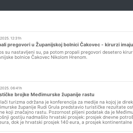
.2025. 12:31h
ali pregovori u Županijskoj bolnici Čakovec - kirurzi imaj
os su nastavljeni su, pa potom propali pregovori desetero kiru
nijske bolnice Čakovec Nikolom Hrenom.
.2025. 06:41h
stičke brojke Međimurske županije rastu
lači turizma održana je konferencija za medije na kojoj je direk
murske županije Rudi Grula predstavio turističke rezultate os
ne koji značajno rastu. Pozornost plijeni podatak da je Međim
ošnji gostiju nadmašilo hrvatski prosjek: prosjek dnevne potrošn
eura, dok je hrvatski prosjek 140 eura, a prosjek kontinentalne