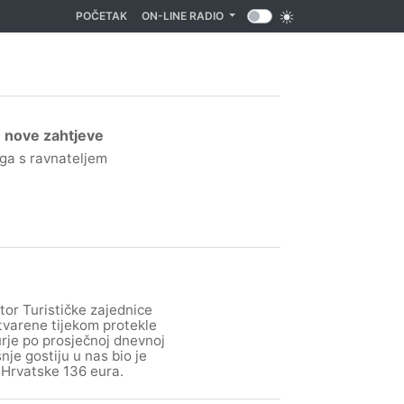
(CURRENT)
POČETAK
ON-LINE RADIO
u nove zahtjeve
rga s ravnateljem
tor Turističke zajednice
tvarene tijekom protekle
urje po prosječnoj dnevnoj
je gostiju u nas bio je
 Hrvatske 136 eura.