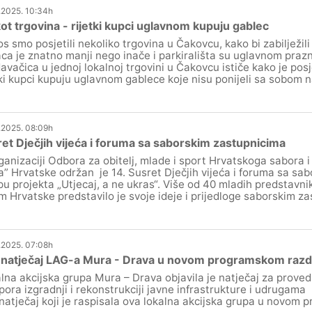
.2025. 10:34h
ot trgovina - rijetki kupci uglavnom kupuju gablec
os smo posjetili nekoliko trgovina u Čakovcu, kako bi zabilježili
ca je znatno manji nego inače i parkirališta su uglavnom prazn
avačica u jednoj lokalnoj trgovini u Čakovcu ističe kako je pos
tki kupci kupuju uglavnom gablece koje nisu ponijeli sa sobom 
.2025. 08:09h
et Dječjih vijeća i foruma sa saborskim zastupnicima
ganizaciji Odbora za obitelj, mlade i sport Hrvatskoga sabora
a” Hrvatske održan je 14. Susret Dječjih vijeća i foruma sa sa
pu projekta „Utjecaj, a ne ukras“. Više od 40 mladih predstavni
em Hrvatske predstavilo je svoje ideje i prijedloge saborskim z
.2025. 07:08h
 natječaj LAG-a Mura - Drava u novom programskom razd
lna akcijska grupa Mura – Drava objavila je natječaj za provedb
pora izgradnji i rekonstrukciji javne infrastrukture i udrugama
 natječaj koji je raspisala ova lokalna akcijska grupa u novom