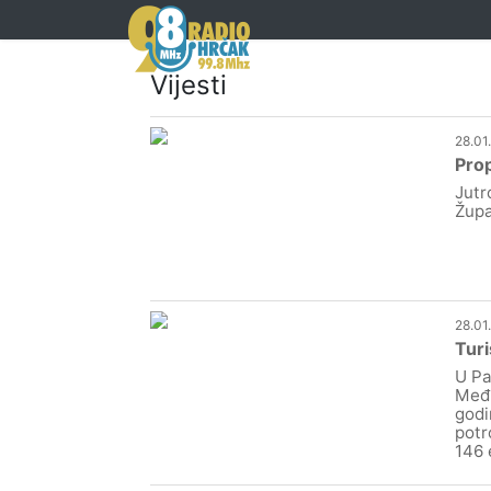
Vijesti
28.01
Prop
Jutr
Župa
28.01
Turi
U Pa
Međi
godi
potr
146 